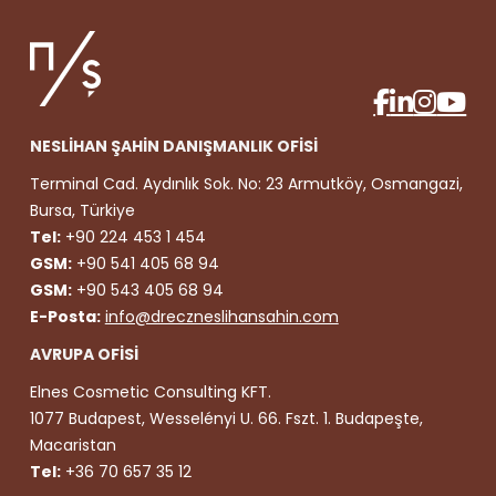
NESLİHAN ŞAHİN DANIŞMANLIK OFİSİ
Terminal Cad. Aydınlık Sok. No: 23 Armutköy, Osmangazi,
Bursa, Türkiye
Tel:
+90 224 453 1 454
GSM:
+90 541 405 68 94
GSM:
+90 543 405 68 94
E-Posta:
info@dreczneslihansahin.com
AVRUPA OFİSİ
Elnes Cosmetic Consulting KFT.
1077 Budapest, Wesselényi U. 66. Fszt. 1. Budapeşte,
Macaristan
Tel:
+36 70 657 35 12