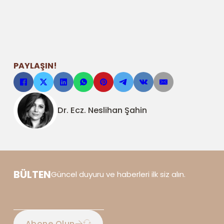
PAYLAŞIN!
Dr. Ecz. Neslihan Şahin
BÜLTEN
Güncel duyuru ve haberleri ilk siz alın.
Abone Olun