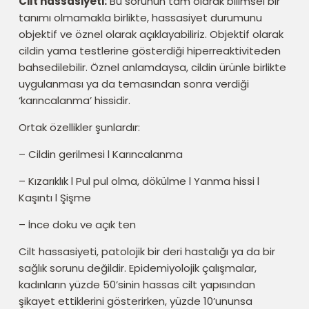
Cilt hassasiyeti:
Bu sorunun tam olarak bilimsel bir
tanımı olmamakla birlikte, hassasiyet durumunu
objektif ve öznel olarak açıklayabiliriz. Objektif olarak
cildin yama testlerine gösterdiği hiperreaktiviteden
bahsedilebilir. Öznel anlamdaysa, cildin ürünle birlikte
uygulanması ya da temasından sonra verdiği
‘karıncalanma’ hissidir.
Ortak özellikler şunlardır:
– Cildin gerilmesi l Karıncalanma
– Kızarıklık l Pul pul olma, dökülme l Yanma hissi l
Kaşıntı l Şişme
– İnce doku ve açık ten
Cilt hassasiyeti, patolojik bir deri hastalığı ya da bir
sağlık sorunu değildir. Epidemiyolojik çalışmalar,
kadınların yüzde 50’sinin hassas cilt yapısından
şikayet ettiklerini gösterirken, yüzde 10’ununsa