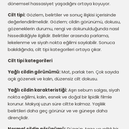
dönemsel hassasiyet yaşadığını ortaya koyuyor.
Cilt tipi:
Gözlem, belirtiler ve sonuç ilişkisi içerisinde
değerlendirilmelidir. Gözlem; cildin görünümü, dokusu,
gözeneklerin durumu, rengi ve dokunulduğunda nasıl
hissedildiğiyle ilgilidir. Belirtiler arasında parlama,
lekelenme ve siyah nokta eğilimi sayılabilir. Sonuca
bakıldığında, cilt tipi kategorileri ortaya çıkar.
Cilt tipi kategorileri
Yağlı cildin görünümü:
Mat, parlak ten. Çok sayıda
açık gözenek ve kalın, düzensiz cilt dokusu.
Yağlı cildin karakteristiği:
Aşırı sebum salgısı, siyah
nokta eğilimi, kalın, esnek ve doğal bir lipidik filmle
korunur. Makyaj uzun süre ciltte kalmaz. Yaşlılık
belirtileri daha geç görünür ve ve güneşe daha
dirençlidir.
Normal cildin görünümü:
Düzgün, taze ve ışıltılı bir