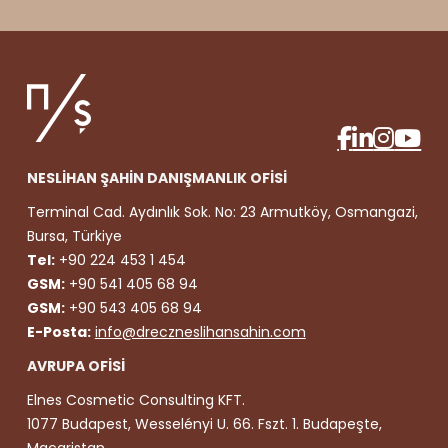
NESLİHAN ŞAHİN DANIŞMANLIK OFİSİ
Terminal Cad. Aydınlık Sok. No: 23 Armutköy, Osmangazi,
Bursa, Türkiye
Tel:
+90 224 453 1 454
GSM:
+90 541 405 68 94
GSM:
+90 543 405 68 94
E-Posta:
info@dreczneslihansahin.com
AVRUPA OFİSİ
Elnes Cosmetic Consulting KFT.
1077 Budapest, Wesselényi U. 66. Fszt. 1. Budapeşte,
Macaristan