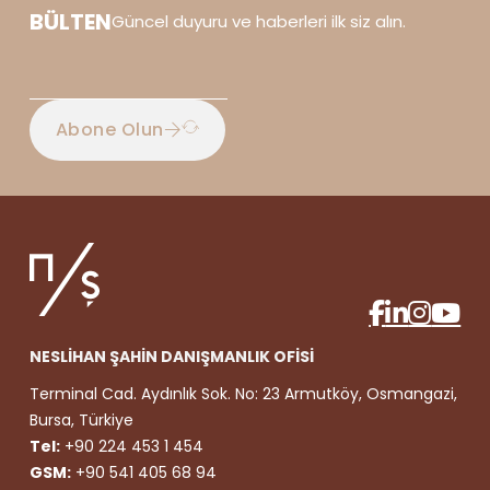
BÜLTEN
Güncel duyuru ve haberleri ilk siz alın.
Abone Olun
NESLİHAN ŞAHİN DANIŞMANLIK OFİSİ
Terminal Cad. Aydınlık Sok. No: 23 Armutköy, Osmangazi,
Bursa, Türkiye
Tel:
+90 224 453 1 454
GSM:
+90 541 405 68 94