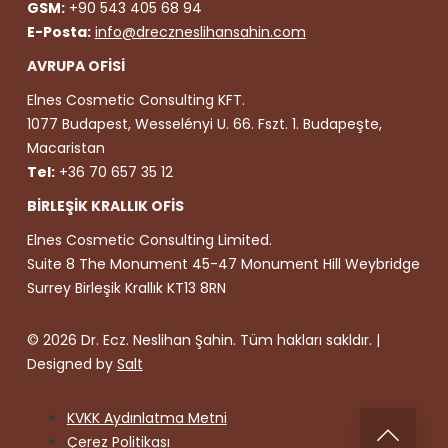
GSM:
+90 543 405 68 94
E-Posta:
info@dreczneslihansahin.com
AVRUPA OFİSİ
Elnes Cosmetic Consulting KFT.
1077 Budapest, Wesselényi U. 66. Fszt. 1. Budapeşte,
Macaristan
Tel:
+36 70 657 35 12
BİRLEŞİK KRALLIK OFİS
Elnes Cosmetic Consulting Limited.
Suite 8 The Monument 45-47 Monument Hill Weybridge
Surrey Birleşik Krallık KT13 8RN
© 2026 Dr. Ecz. Neslihan Şahin. Tüm hakları sakldır. |
Designed by
Salt
KVKK Aydınlatma Metni
Çerez Politikası