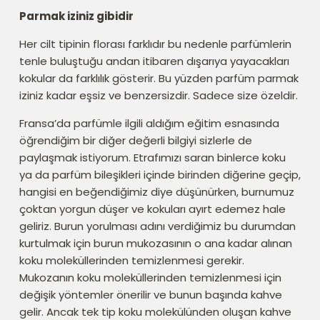
Parmak iziniz gibidir
Her cilt tipinin florası farklıdır bu nedenle parfümlerin
tenle buluştuğu andan itibaren dışarıya yayacakları
kokular da farklılık gösterir. Bu yüzden parfüm parmak
iziniz kadar eşsiz ve benzersizdir. Sadece size özeldir.
Fransa’da parfümle ilgili aldığım eğitim esnasında
öğrendiğim bir diğer değerli bilgiyi sizlerle de
paylaşmak istiyorum. Etrafımızı saran binlerce koku
ya da parfüm bileşikleri içinde birinden diğerine geçip,
hangisi en beğendiğimiz diye düşünürken, burnumuz
çoktan yorgun düşer ve kokuları ayırt edemez hale
geliriz. Burun yorulması adını verdiğimiz bu durumdan
kurtulmak için burun mukozasının o ana kadar alınan
koku moleküllerinden temizlenmesi gerekir.
Mukozanın koku moleküllerinden temizlenmesi için
değişik yöntemler önerilir ve bunun başında kahve
gelir. Ancak tek tip koku molekülünden oluşan kahve